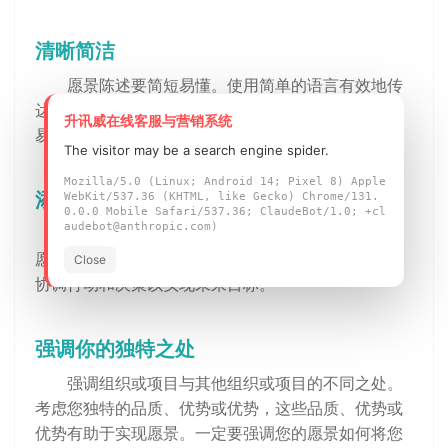
清晰简洁
愿景陈述要简短易懂。使用简单的语言有效地传
达信息，避免冗长复杂的陈述。越简单，人们就越容
升讯威在线客服与营销系统
易记住和内化。
The visitor may be a search engine spider.
Mozilla/5.0 (Linux; Android 14; Pixel 8) Apple
添加贵公司的价值观和信念
WebKit/537.36 (KHTML, like Gecko) Chrome/131.
0.0.0 Mobile Safari/537.36; ClaudeBot/1.0; +cl
audebot@anthropic.com)
融入指导组织或项目的核心价值观和信念。您的
愿景声明应符合这些原则并反映您的立场。这有助于
Close
协调行动和决策以实现未来目标。
强调你的独特之处
强调组织或项目与其他组织或项目的不同之处。
考虑您独特的品质、优势或优势，这些品质、优势或
优势有助于实现愿景。一定要强调您的愿景如何将您